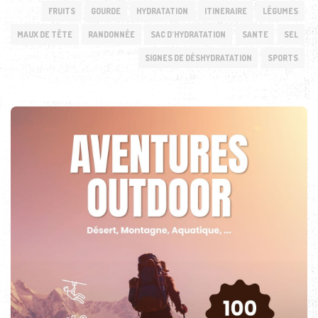
FRUITS
GOURDE
HYDRATATION
ITINERAIRE
LÉGUMES
MAUX DE TÊTE
RANDONNÉE
SAC D'HYDRATATION
SANTE
SEL
SIGNES DE DÉSHYDRATATION
SPORTS