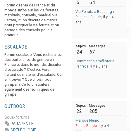
6
64
Forum des via de France et du
monde. Infos sur les via ferratas,
Via Ferrata à Bussang dans les 
matériels, conseils, matériel Via
Par Jean-Claude
, Il y a 4
Ferrata, ici on discute de matos
ans
pour pratiquer la via ferrata et on
partage des conseils pour la
pratique.
ESCALADE
Sujets
Messages
24
67
Forum escalade. Vous recherchez
des partenaires de grimpe en
Comment s'améliorer en escalade
France et dans le monde, discuter
Par reda
, Il y a 5 ans
d'escalade ? C'est ici. Forum
traitant du matériel d'escalade. Où
en trouver ? Que choisir pour
grimper ? Ce forum traitera
également des techniques de
grimpe.
OUTDOOR
Sujets
Messages
22
285
Sous-forums:
Marque Nemo
PARAPENTE
Par La Rando
, Il y a 4
SPÉLÉOLOGIE