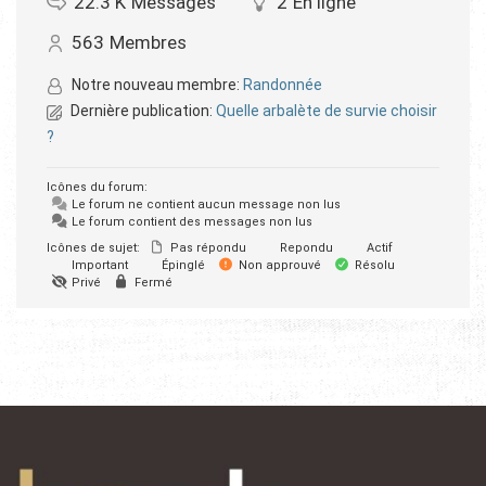
22.3 K
Messages
2
En ligne
563
Membres
Notre nouveau membre:
Randonnée
Dernière publication:
Quelle arbalète de survie choisir
?
Icônes du forum:
Le forum ne contient aucun message non lus
Le forum contient des messages non lus
Icônes de sujet:
Pas répondu
Repondu
Actif
Important
Épinglé
Non approuvé
Résolu
Privé
Fermé