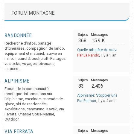
FORUM MONTAGNE
RANDONNÉE
Sujets
Messages
368
15.9 K
Recherche d'infos, partage
d'itinéraires, compagnon de rando,
Quelle arbalète de survie choisir 
équipement et matériel, survie en
Par La Rando
, Il y a 1 an
milieu naturel & bushcraft. Partagez
vos treks, voyages, bivouacs,
astuces ...
ALPINISME
Sujets
Messages
83
2,406
Forum de la communauté
montagne. Informations sur
Alpinisme: Stopper une glissade 
l'alpinisme, escalade, cascade de
Par Paimon
, Il y a 4 ans
glace, ski de randonnée,
expéditions, canyoning, Kayak, Via
Ferrata, Chasse Sous-Marine,
Outdoor.
VIA FERRATA
Sujets
Messages