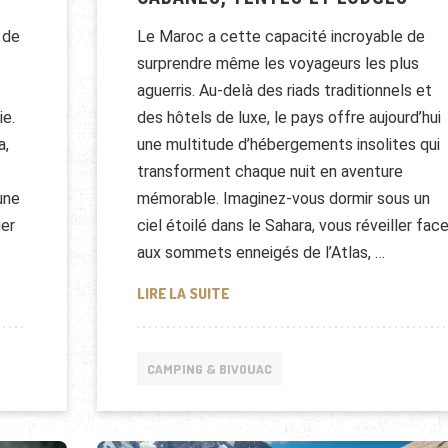
 de
Le Maroc a cette capacité incroyable de
surprendre même les voyageurs les plus
aguerris. Au-delà des riads traditionnels et
ie.
des hôtels de luxe, le pays offre aujourd’hui
a,
une multitude d’hébergements insolites qui
transforment chaque nuit en aventure
une
mémorable. Imaginez-vous dormir sous un
ger
ciel étoilé dans le Sahara, vous réveiller fac
aux sommets enneigés de l’Atlas, …
LÉGER ET AUTONOME AU NÉPAL
CAMPING INSOLITE AU MAROC : 
LIRE LA SUITE
CAMPING & BIVOUAC