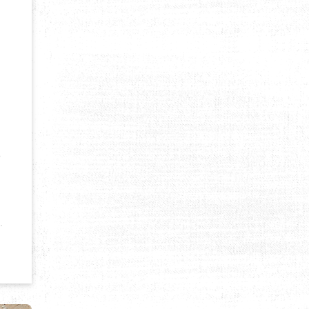
e
CABANES, TENTES ET LODGES