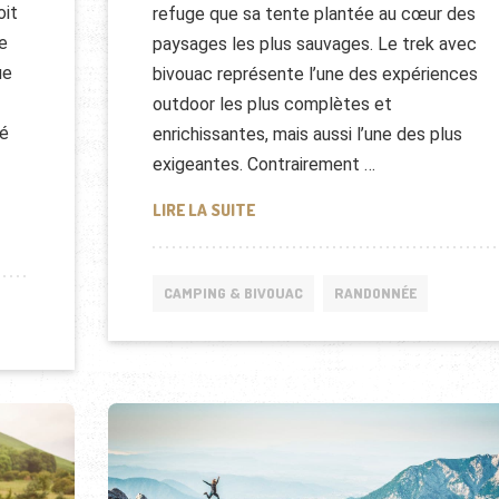
oit
refuge que sa tente plantée au cœur des
e
paysages les plus sauvages. Le trek avec
ue
bivouac représente l’une des expériences
outdoor les plus complètes et
té
enrichissantes, mais aussi l’une des plus
exigeantes. Contrairement …
TREK ET BIVOUAC EN MONTAGNE :
LIRE LA SUITE
UTONOMIE : CHECK-LIST COMPLÈTE
CAMPING & BIVOUAC
RANDONNÉE