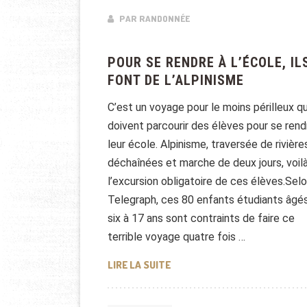
PAR RANDONNÉE
POUR SE RENDRE À L’ÉCOLE, IL
FONT DE L’ALPINISME
C’est un voyage pour le moins périlleux q
doivent parcourir des élèves pour se rend
leur école. Alpinisme, traversée de rivière
déchaînées et marche de deux jours, voil
l’excursion obligatoire de ces élèves.Selo
Telegraph, ces 80 enfants étudiants âgé
six à 17 ans sont contraints de faire ce
terrible voyage quatre fois …
POUR SE RENDRE À L’ÉCOLE, IL
LIRE LA SUITE