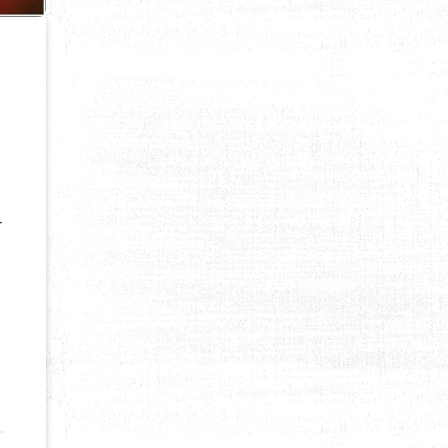
-
D ALPINISTE A DISPARU