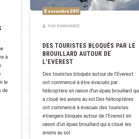
6 novembre 2011
PAR RANDONNÉE
S
DES TOURISTES BLOQUÉS PAR LE
ue
BROUILLARD AUTOUR DE
re à
L’EVEREST
s
à
Des touristes bloqués autour de l’Everest
n le
ont commencé à être évacués par
s de
hélicoptère en raison d’un épais brouillard qu
a cloué les avions au sol.Des hélicoptères
ont commencé à évacuer des touristes
étrangers bloqués autour de l’Everest en
S FONT DE L’ALPINISME
raison d’un épais brouillard qui a cloué les
avions au sol