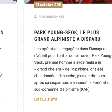
31 octobre 2011
PAR RANDONNÉE
EN
PARK YOUNG-SEOK, LE PLUS
GRAND ALPINISTE A DISPARU
e
Les opérations engagées dans l’Annapurna
(Népal) pour tenter de retrouver Park Young
Seok, premier homme à avoir réalisé le
« grand chelem » de l’alpinisme, ont été
tés
abandonnées dimanche, plus de dix jours
après sa disparition, a annoncé la Fédération
sud-coréenne d’alpinisme (KAF).
T EN MONTAGNE?
PARK YOUNG-SEOK, LE PLUS GRAN
LIRE LA SUITE