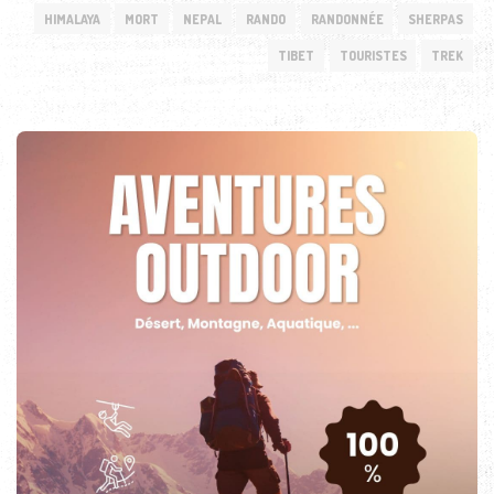
HIMALAYA
MORT
NEPAL
RANDO
RANDONNÉE
SHERPAS
TIBET
TOURISTES
TREK