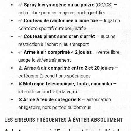
✅
Spray lacrymogène ou au poivre
(OC/CS) —
achat libre pour les majeurs, port à justifier
✅
Couteau de randonnée à lame fixe
— légal en
contexte sportif/outdoor justifié
✅
Couteau pliant sans cran d’arrêt
— aucune
restriction à l’achat ni au transport
✅
Arme à air comprimé < 2 joules
— vente libre,
usage loisir/entraînement
⚠️
Arme à air comprimé entre 2 et 20 joules
—
catégorie D, conditions spécifiques
❌
Matraque télescopique, tonfa, nunchaku
—
interdits au port et à la vente
❌
Arme à feu de catégorie B
— autorisation
obligatoire, hors portée du commun
LES ERREURS FRÉQUENTES À ÉVITER ABSOLUMENT