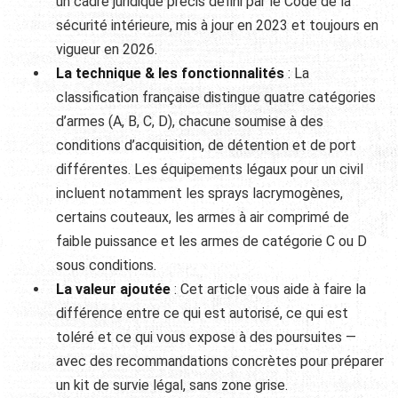
un cadre juridique précis
défini par le Code de la
sécurité
intérieure, mis à jour en 2023 et
toujours en
vigueur en 2026.
La technique & les fonctionnalités
: La
classification française distingue
quatre catégories
d’armes (A, B, C, D),
chacune soumise à des
conditions
d’acquisition, de détention et de port
différentes. Les équipements légaux
pour un civil
incluent notamment les
sprays lacrymogènes,
certains couteaux,
les armes à air comprimé de
faible
puissance et les armes de catégorie C
ou D
sous conditions.
La valeur ajoutée
: Cet article
vous aide à faire la
différence entre
ce qui est autorisé, ce qui est
toléré
et ce qui vous expose à des poursuites
—
avec des recommandations concrètes
pour préparer
un kit de survie légal,
sans zone grise.