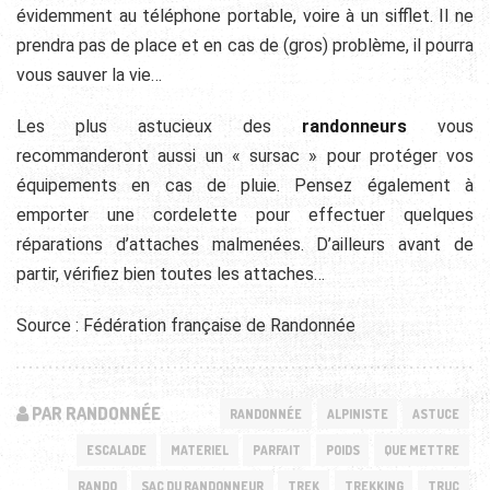
évidemment au téléphone portable, voire à un sifflet. Il ne
prendra pas de place et en cas de (gros) problème, il pourra
vous sauver la vie…
Les plus astucieux des
randonneurs
vous
recommanderont aussi un « sursac » pour protéger vos
équipements en cas de pluie. Pensez également à
emporter une cordelette pour effectuer quelques
réparations d’attaches malmenées. D’ailleurs avant de
partir, vérifiez bien toutes les attaches…
Source : Fédération française de Randonnée
PAR RANDONNÉE
RANDONNÉE
ALPINISTE
ASTUCE
ESCALADE
MATERIEL
PARFAIT
POIDS
QUE METTRE
RANDO
SAC DU RANDONNEUR
TREK
TREKKING
TRUC