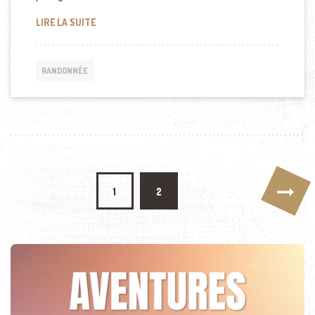
ELÉVATION DU GROENLAND
LIRE LA SUITE
RANDONNÉE
Pagination des publications
1
2