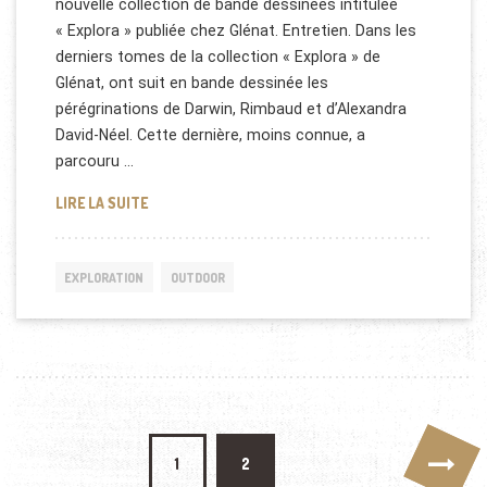
nouvelle collection de bande dessinées intitulée
« Explora » publiée chez Glénat. Entretien. Dans les
derniers tomes de la collection « Explora » de
Glénat, ont suit en bande dessinée les
pérégrinations de Darwin, Rimbaud et d’Alexandra
David-Néel. Cette dernière, moins connue, a
parcouru …
BANDE DESSINÉE: : DARWIN, L’EXPLORATEUR
LIRE LA SUITE
EXPLORATION
OUTDOOR
Pagination des publications
1
2