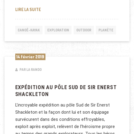
ZHENG HE, EXPLORATEUR CHINOIS MUSULMAN [EMI
LIRE LA SUITE
CANOË-KAYAK
EXPLORATION
OUTDOOR
PLANÈTE
14 février 2019
PAR LA RANDO
EXPÉDITION AU PÔLE SUD DE SIR ENERST
SHACKLETON
L’incroyable expédition au pôle Sud de Sir Enerst
Shackleton et la façon dont lui et son équipage
survécurent dans des conditions effroyables,
exploit après exploit, relèvent de l’héroïsme propre
au temps des grands explorateurs. Tous les héros