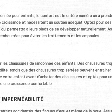
nnée pour enfants, le confort est le critère numéro un à prend
e croissance et nécessitent un soutien adéquat. Optez pour des
 qui permettra à leurs pieds de se développer naturellement. A
embourrées pour éviter les frottements et les ampoules.
pour les chaussures de randonnée des enfants. Des chaussures tro
lité, tandis que des chaussures trop serrées peuvent entraîner
de votre enfant avant d’acheter des chaussures et optez pour u
e une croissance confortable.
L’IMPERMÉABILITÉ
terrains accidentés, des flaques d’eau et même de la boue. Assu