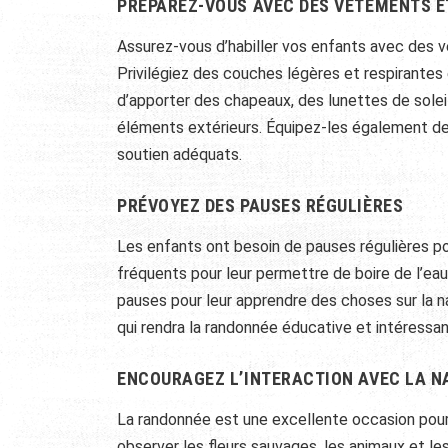
PRÉPAREZ-VOUS AVEC DES VÊTEMENTS E
Assurez-vous d’habiller vos enfants avec des 
Privilégiez des couches légères et respirantes
d’apporter des chapeaux, des lunettes de soleil
éléments extérieurs. Équipez-les également d
soutien adéquats.
PRÉVOYEZ DES PAUSES RÉGULIÈRES
Les enfants ont besoin de pauses régulières pour 
fréquents pour leur permettre de boire de l’eau
pauses pour leur apprendre des choses sur la na
qui rendra la randonnée éducative et intéressan
ENCOURAGEZ L’INTERACTION AVEC LA N
La randonnée est une excellente occasion pour
observer les fleurs sauvages, les animaux et 