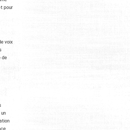
êt pour
de voix
s
e de
s
 un
ation
âce