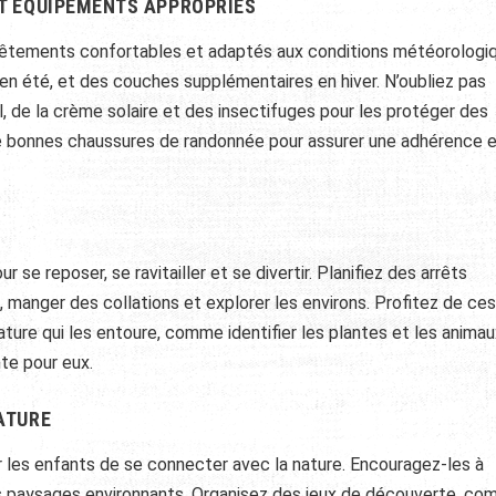
T ÉQUIPEMENTS APPROPRIÉS
vêtements confortables et adaptés aux conditions météorologi
 en été, et des couches supplémentaires en hiver. N’oubliez pas
, de la crème solaire et des insectifuges pour les protéger des
e bonnes chaussures de randonnée pour assurer une adhérence e
se reposer, se ravitailler et se divertir. Planifiez des arrêts
, manger des collations et explorer les environs. Profitez de ces
ture qui les entoure, comme identifier les plantes et les animau
te pour eux.
ATURE
 les enfants de se connecter avec la nature. Encouragez-les à
les paysages environnants. Organisez des jeux de découverte, c