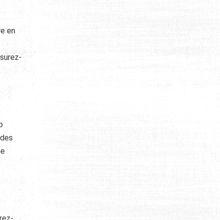
re en
ssurez-
p
 des
ne
rez-