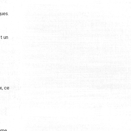
ques.
t un
x, ce
omme