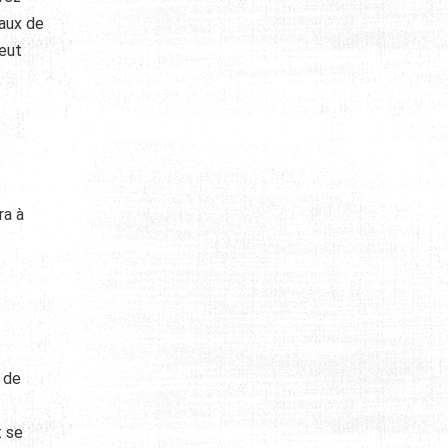
aux de
peut
ra à
s
 de
t se