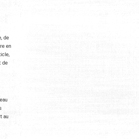
e, de
dre en
icle,
t de
veau
s
t au