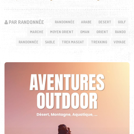
PAR RANDONNÉE
RANDONNÉE
ARABE
DESERT
GOLF
MARCHE
MOYEN ORIENT
OMAN
ORIENT
RANDO
RANDONNÉE
SABLE
TREK MASCAT
TREKKING
VOYAGE