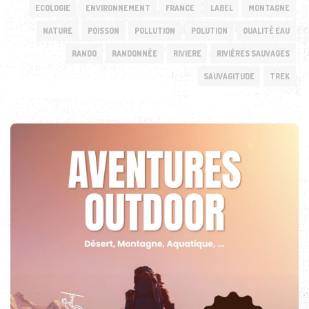
ECOLOGIE
ENVIRONNEMENT
FRANCE
LABEL
MONTAGNE
NATURE
POISSON
POLLUTION
POLUTION
QUALITÉ EAU
RANDO
RANDONNÉE
RIVIERE
RIVIÈRES SAUVAGES
SAUVAGITUDE
TREK