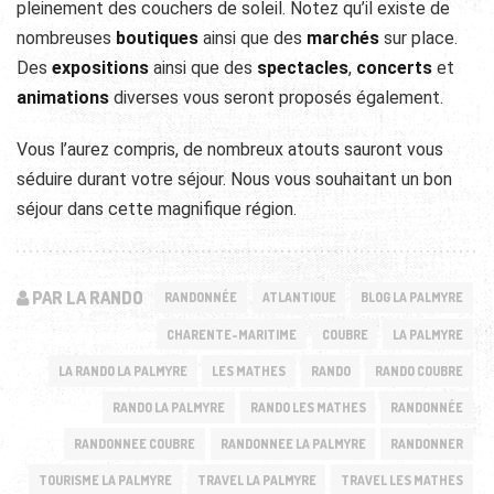
pleinement des couchers de soleil. Notez qu’il existe de
nombreuses
boutiques
ainsi que des
marchés
sur place.
Des
expositions
ainsi que des
spectacles
,
concerts
et
animations
diverses vous seront proposés également.
Vous l’aurez compris, de nombreux atouts sauront vous
séduire durant votre séjour. Nous vous souhaitant un bon
séjour dans cette magnifique région.
PAR LA RANDO
RANDONNÉE
ATLANTIQUE
BLOG LA PALMYRE
CHARENTE-MARITIME
COUBRE
LA PALMYRE
LA RANDO LA PALMYRE
LES MATHES
RANDO
RANDO COUBRE
RANDO LA PALMYRE
RANDO LES MATHES
RANDONNÉE
RANDONNEE COUBRE
RANDONNEE LA PALMYRE
RANDONNER
TOURISME LA PALMYRE
TRAVEL LA PALMYRE
TRAVEL LES MATHES