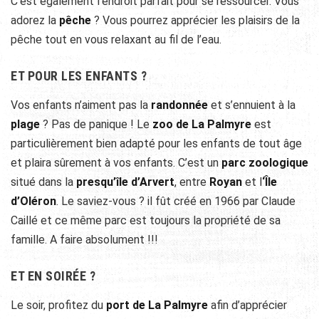
C’est également l’endroit parfait pour se ressourcer. Vous
adorez la
pêche
? Vous pourrez apprécier les plaisirs de la
pêche tout en vous relaxant au fil de l’eau.
ET POUR LES ENFANTS ?
Vos enfants n’aiment pas la
randonnée
et s’ennuient à la
plage
? Pas de panique ! Le
zoo de La Palmyre
est
particulièrement bien adapté pour les enfants de tout âge
et plaira sûrement à vos enfants. C’est un
parc zoologique
situé dans la
presqu’île d’Arvert
, entre
Royan
et l
‘Île
d’Oléron
. Le saviez-vous ? il fût créé en 1966 par Claude
Caillé et ce même parc est toujours la propriété de sa
famille. A faire absolument !!!
ET EN SOIRÉE ?
Le soir, profitez du
port de La Palmyre
afin d’apprécier