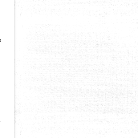
o
e
T UN BON LOGO POUR SA ENTREPRISE ?