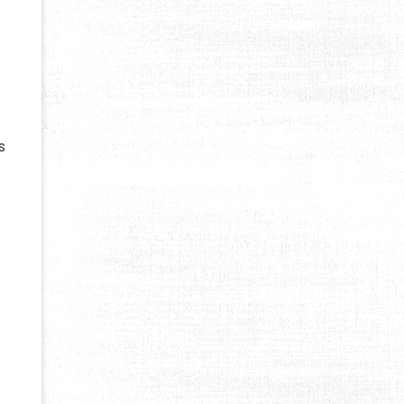
X
s
X EMIRATS ARABES UNIS