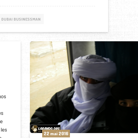
DUBAI BUSINESSMAN
hos
es
de
 les
22 mai 2016