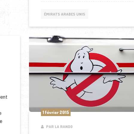
ÉMIRATS ARABES UNIS
lent
1 février 2015
e
de
PAR LA RANDO