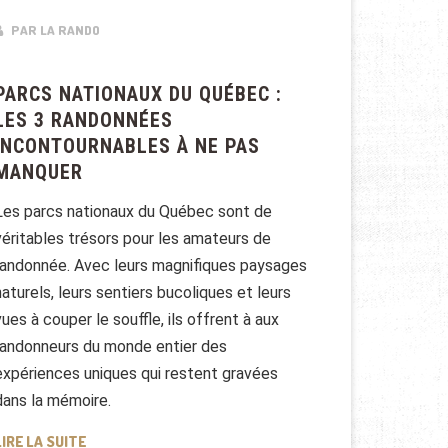
PAR LA RANDO
PARCS NATIONAUX DU QUÉBEC :
LES 3 RANDONNÉES
INCONTOURNABLES À NE PAS
MANQUER
Les parcs nationaux du Québec sont de
véritables trésors pour les amateurs de
randonnée. Avec leurs magnifiques paysages
naturels, leurs sentiers bucoliques et leurs
vues à couper le souffle, ils offrent à aux
randonneurs du monde entier des
expériences uniques qui restent gravées
dans la mémoire.
PARCS NATIONAUX DU QUÉBEC : LES 3 RANDONNÉES I
LIRE LA SUITE