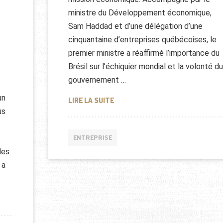
ministre du Développement économique,
Sam Haddad et d’une délégation d’une
cinquantaine d’entreprises québécoises, le
premier ministre a réaffirmé l’importance du
Brésil sur l’échiquier mondial et la volonté du
gouvernement …
un
INVESTISSEMENTS DU QUÉBEC AU
LIRE LA SUITE
us
ENTREPRISE
des
 a
E RANDONNÉE AU QUÉBEC