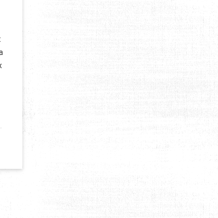
t
a
x