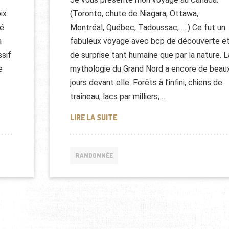
(Toronto, chute de Niagara, Ottawa,
ix
Montréal, Québec, Tadoussac, ….) Ce fut un
ué
fabuleux voyage avec bcp de découverte e
a
de surprise tant humaine que par la nature. L
ssif
mythologie du Grand Nord a encore de beau
e
jours devant elle. Forêts à l’infini, chiens de
traîneau, lacs par milliers, …
CINDERELLA AU CANADA
S À UN PORTEUR PAKISTANAIS
LIRE LA SUITE
RANDONNÉE