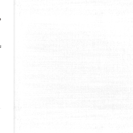
»
u
» PAR VÉRONIQUE DENYS