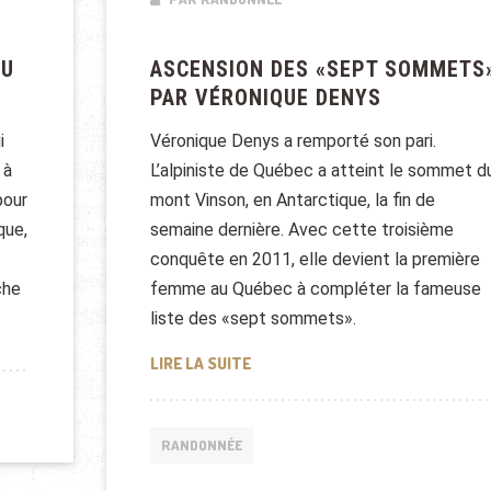
ASCENSION DES «SEPT SOMMETS
AU
PAR VÉRONIQUE DENYS
Véronique Denys a remporté son pari.
i
L’alpiniste de Québec a atteint le sommet d
 à
mont Vinson, en Antarctique, la fin de
pour
semaine dernière. Avec cette troisième
que,
conquête en 2011, elle devient la première
femme au Québec à compléter la fameuse
che
liste des «sept sommets».
 AU QUÉBEC
ASCENSION DES «SEPT SOMMETS
LIRE LA SUITE
RANDONNÉE