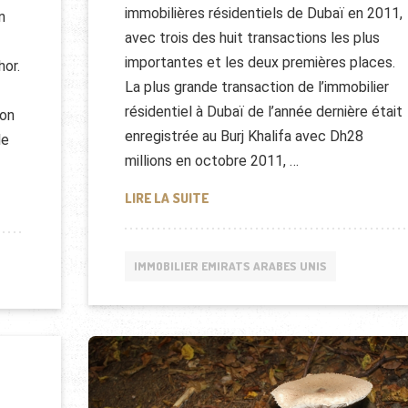
immobilières résidentiels de Dubaï en 2011,
n
avec trois des huit transactions les plus
importantes et les deux premières places.
hor.
La plus grande transaction de l’immobilier
résidentiel à Dubaï de l’année dernière était
ron
enregistrée au Burj Khalifa avec Dh28
le
millions en octobre 2011, …
LE MARCHÉ DE L’IMMOBILIER À DU
LIRE LA SUITE
 IMMEUBLE PLUS HAUT QUE LA BURJ KHALIFA ?
IMMOBILIER EMIRATS ARABES UNIS