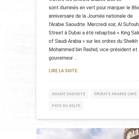
sont illuminés en vert pour marquer le 86
anniversaire de la Journée nationale de
l’Arabie Saoudite. Mercredi soir, Al Sufouh
Street à Dubaï a été rebaptisé « King Sa
of Saudi Arabia » sur les ordres du Sheikh
Mohammed bin Rashid, vice-président et
gouverneur …
LA JOURNÉE NATIONALE SAOUD
LIRE LA SUITE
ARABIE SAOUDITE
ÉMIRATS ARABES UNIS
PAYS DU GOLFE