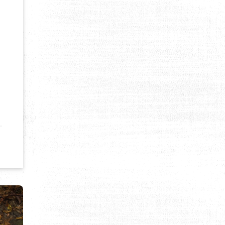
BAÏ, IL Y A QUELQUES ANNÉES