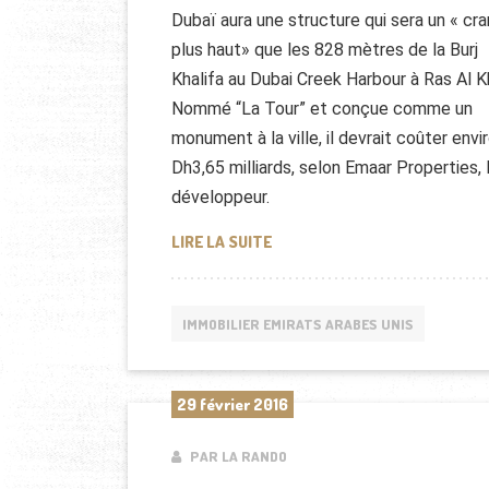
Dubaï aura une structure qui sera un « cra
plus haut» que les 828 mètres de la Burj
Khalifa au Dubai Creek Harbour à Ras Al K
Nommé “La Tour” et conçue comme un
monument à la ville, il devrait coûter envi
Dh3,65 milliards, selon Emaar Properties, 
développeur.
COMBIEN COÛTERA “LA TOUR”,
LIRE LA SUITE
IMMOBILIER EMIRATS ARABES UNIS
29 février 2016
PAR LA RANDO