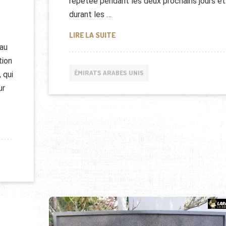
répétée pendant les deux prochains jours et
durant les …
BURJ KHALIFA ILLUMINÉE EN ROS
LIRE LA SUITE
eau
tion
ÉMIRATS ARABES UNIS
 qui
ur
E MARINA DU MOYEN-ORIENT