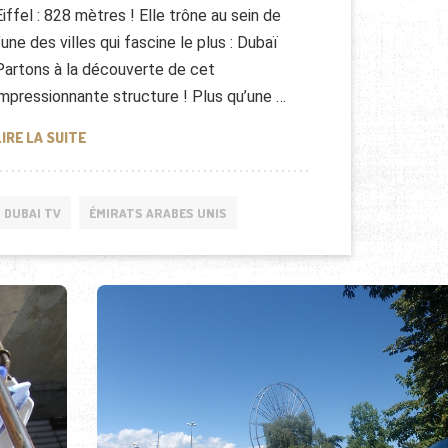
Eiffel : 828 mètres ! Elle trône au sein de
l’une des villes qui fascine le plus : Dubaï
Partons à la découverte de cet
impressionnante structure ! Plus qu’une …
LA BURJ KHALIFA [REPORTAGE]
LIRE LA SUITE
DUBAI TV
ÉMIRATS ARABES UNIS