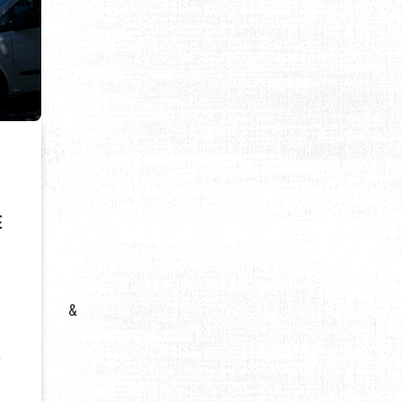
E
&
,