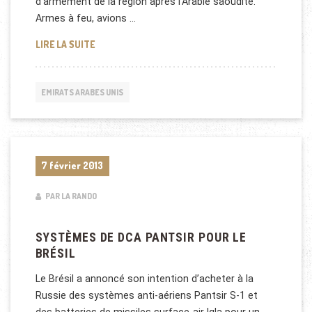
d’armement de la région après l’Arabie saoudite.
Armes à feu, avions …
ABU DHABI: SALON DE DÉFENSE ET D’ARMEMENT A
LIRE LA SUITE
EMIRATS ARABES UNIS
7 février 2013
PAR LA RANDO
SYSTÈMES DE DCA PANTSIR POUR LE
BRÉSIL
Le Brésil a annoncé son intention d’acheter à la
Russie des systèmes anti-aériens Pantsir S-1 et
des batteries de missiles surface-air Igla pour un