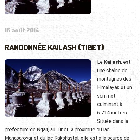
16 août 2014
RANDONNÉE KAILASH (TIBET)
Le
Kailash
, est
une chaîne de
montagnes des
Himalayas et un
sommet
culminant à
6 714 mètres.
Située dans la
préfecture de Ngari, au Tibet, à proximité du lac
Manasarovar et du lac Rakshastal, elle est à la source de