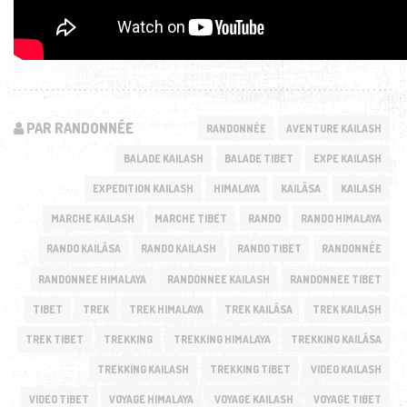
PAR RANDONNÉE
RANDONNÉE
AVENTURE KAILASH
BALADE KAILASH
BALADE TIBET
EXPE KAILASH
EXPEDITION KAILASH
HIMALAYA
KAILÂSA
KAILASH
MARCHE KAILASH
MARCHE TIBET
RANDO
RANDO HIMALAYA
RANDO KAILÂSA
RANDO KAILASH
RANDO TIBET
RANDONNÉE
RANDONNEE HIMALAYA
RANDONNEE KAILASH
RANDONNEE TIBET
TIBET
TREK
TREK HIMALAYA
TREK KAILÂSA
TREK KAILASH
TREK TIBET
TREKKING
TREKKING HIMALAYA
TREKKING KAILÂSA
TREKKING KAILASH
TREKKING TIBET
VIDEO KAILASH
VIDEO TIBET
VOYAGE HIMALAYA
VOYAGE KAILASH
VOYAGE TIBET