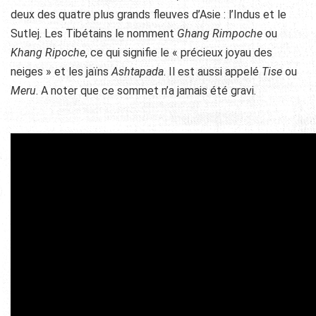
deux des quatre plus grands fleuves d’Asie : l’Indus et le
Sutlej. Les Tibétains le nomment
Ghang Rimpoche
ou
Khang Ripoche
, ce qui signifie le « précieux joyau des
neiges » et les jaïns
Ashtapada
. Il est aussi appelé
Tise
ou
Meru
. A noter que ce sommet n’a jamais été gravi.