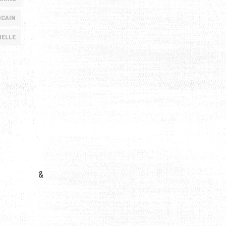
OCAIN
IELLE
&