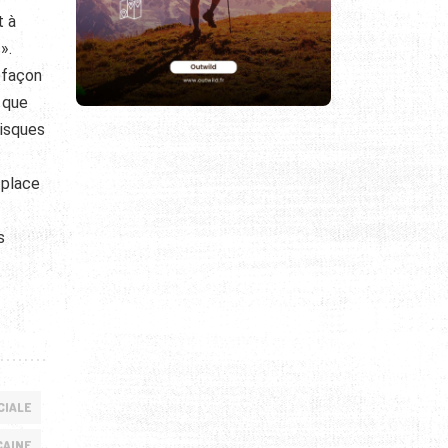
t à
».
refaçon
 que
risques
 place
s
IALE
AINE