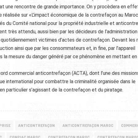
nat une rencontre de grande importance. On y procèdera en effe
de réalisée sur «L’impact économique de la contrefaçon au Maroc
tés du Comité national
pour la propriété industrielle et anticont
t très attendu, aussi bien par les décideurs de l’administration
t quotidiennement victimes d’actes de contrefaçon. Devant les 
tion ainsi que par les consommateurs et, in fine, par l’appareil
ris la mesure du danger généré par ce phénomène en mettant en
Accord commercial anticontrefaçon (ACTA), dont l’une des mission
que international pour combattre la criminalité organisée dans le
en particulier s’agissant de la contrefaçon et du piratage.
PRISE
ANTICONTREFAÇON
ANTICONTREFAÇON MAROC
COMMERC
C
CONPIAC MAROC
CONTREFAÇON MAROC
CONTREFAÇON MAROC