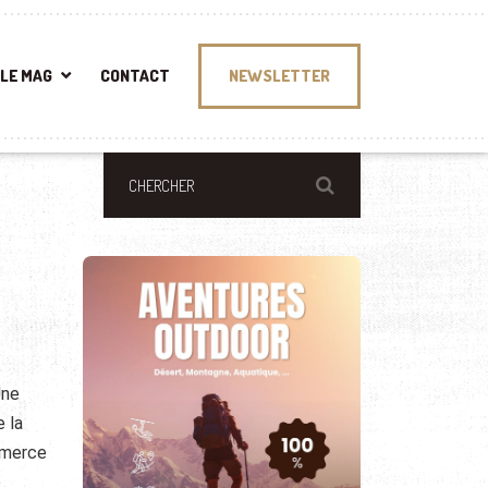
LE MAG
CONTACT
NEWSLETTER
Une
 la
ommerce
e