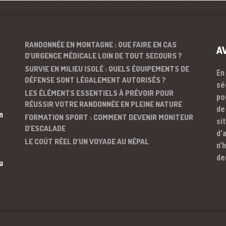
RANDONNÉE EN MONTAGNE : QUE FAIRE EN CAS
A
D’URGENCE MÉDICALE LOIN DE TOUT SECOURS ?
SURVIE EN MILIEU ISOLÉ : QUELS ÉQUIPEMENTS DE
En
DÉFENSE SONT LÉGALEMENT AUTORISÉS ?
sé
LES ÉLÉMENTS ESSENTIELS À PRÉVOIR POUR
po
RÉUSSIR VOTRE RANDONNÉE EN PLEINE NATURE
de
n
FORMATION SPORT : COMMENT DEVENIR MONITEUR
si
D’ESCALADE
d’
LE COÛT RÉEL D’UN VOYAGE AU NÉPAL
n’
de
u