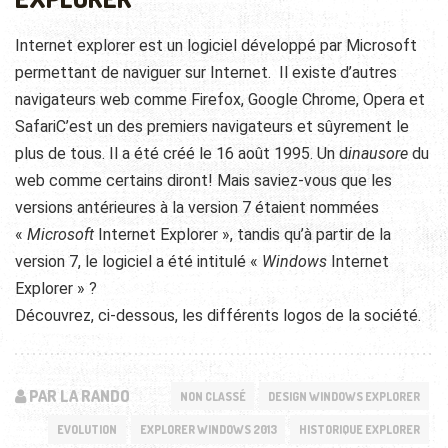
Internet explorer est un logiciel développé par Microsoft
permettant de naviguer sur Internet. Il existe d’autres
navigateurs web comme Firefox, Google Chrome, Opera et
SafariC’est un des premiers navigateurs et sûyrement le
plus de tous. Il a été créé le 16 août 1995. Un d
inausore
du
web comme certains diront! Mais saviez-vous que les
versions antérieures à la version 7 étaient nommées
«
Microsoft
Internet Explorer », tandis qu’à partir de la
version 7, le logiciel a été intitulé «
Windows
Internet
Explorer » ?
Découvrez, ci-dessous, les différents logos de la société.
PAR LA RANDO
NON CLASSÉ
DESIGN WINDOWS EXPLORER
EVOLUTION
EXPLORER WINDOWS 2013
HISTORIQUE EXPLORER