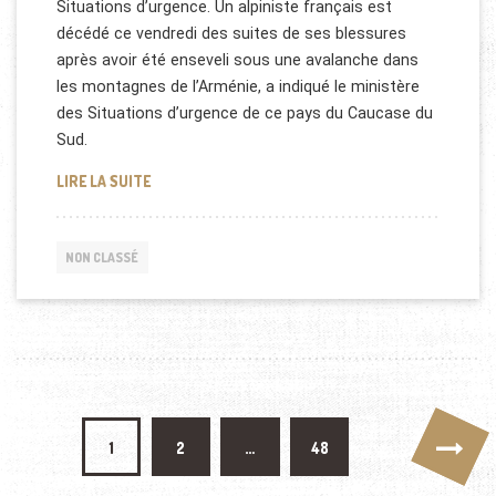
Situations d’urgence. Un alpiniste français est
décédé ce vendredi des suites de ses blessures
après avoir été enseveli sous une avalanche dans
les montagnes de l’Arménie, a indiqué le ministère
des Situations d’urgence de ce pays du Caucase du
Sud.
AVALANCHE MORTELLE EN ARMÉNIE
LIRE LA SUITE
NON CLASSÉ
Pagination des publications
1
2
…
48