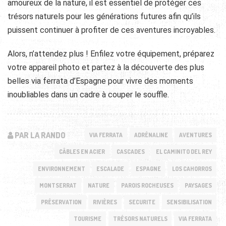
amoureux de la nature, il est essentiel de protéger ces
trésors naturels pour les générations futures afin qu’ils
puissent continuer à profiter de ces aventures incroyables.
Alors, n’attendez plus ! Enfilez votre équipement, préparez
votre appareil photo et partez à la découverte des plus
belles via ferrata d’Espagne pour vivre des moments
inoubliables dans un cadre à couper le souffle.
PAR LA RANDO
VIA FERRATA
ADRÉNALINE
AVENTURES
CÂBLES EN ACIER
CASCADES
EL CAMINITO DEL REY
ENVIRONNEMENT
ESCALADE
ESPAGNE
LOS CAHORROS
MONTSERRAT
NATURE
PAROIS ROCHEUSES
PAYSAGES
PRÉSERVATION
RIVIÈRES
SECURITE
SENSIBILISATION
TOURISME
TRÉSORS NATURELS
VIA FERRATA