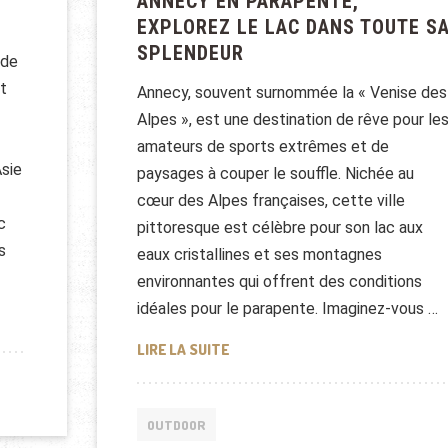
ANNECY EN PARAPENTE,
EXPLOREZ LE LAC DANS TOUTE S
SPLENDEUR
 de
t
Annecy, souvent surnommée la « Venise des
Alpes », est une destination de rêve pour le
amateurs de sports extrêmes et de
Asie
paysages à couper le souffle. Nichée au
cœur des Alpes françaises, cette ville
c
pittoresque est célèbre pour son lac aux
s
eaux cristallines et ses montagnes
environnantes qui offrent des conditions
idéales pour le parapente. Imaginez-vous …
 RANDONNÉE AU JAPON
ANNECY EN PARAPENTE, EXPLORE
LIRE LA SUITE
OUTDOOR