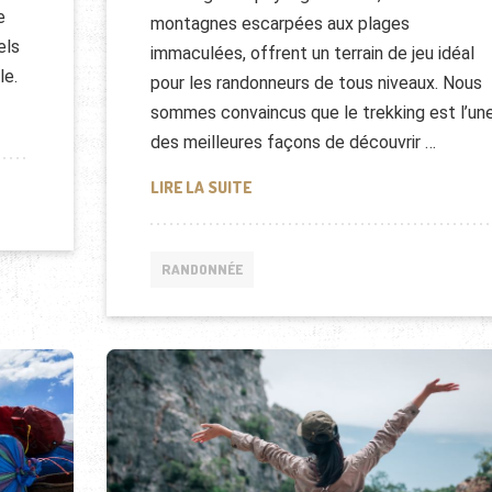
e
montagnes escarpées aux plages
els
immaculées, offrent un terrain de jeu idéal
le.
pour les randonneurs de tous niveaux. Nous
sommes convaincus que le trekking est l’un
S D’UN VOYAGE À VÉLO : ITINÉRAIRES INCONTOURNABLES ET CONSE
des meilleures façons de découvrir …
TREKKING AU CAP-VERT : DÉCOU
LIRE LA SUITE
RANDONNÉE