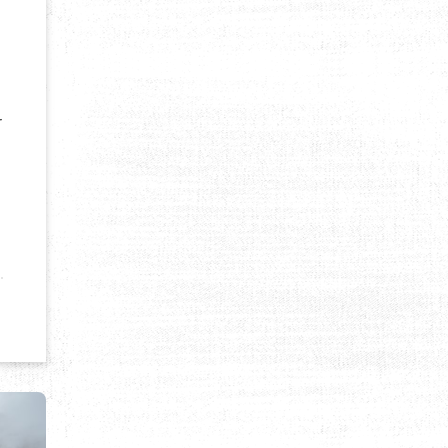
r
’ARVES