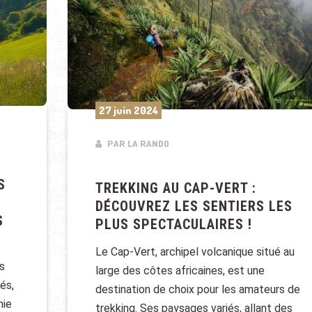
27 juin 2024
PAR LA RANDO
S
TREKKING AU CAP-VERT :
DÉCOUVREZ LES SENTIERS LES
S
PLUS SPECTACULAIRES !
Le Cap-Vert, archipel volcanique situé au
s
large des côtes africaines, est une
és,
destination de choix pour les amateurs de
mie
trekking. Ses paysages variés, allant des