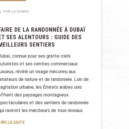
PAR LA RANDO
FAIRE DE LA RANDONNÉE À DUBAÏ
ET SES ALENTOURS : GUIDE DES
MEILLEURS SENTIERS
Dubaï, connue pour ses gratte-ciels
futuristes et ses centres commerciaux
luxueux, révèle un visage méconnu aux
amateurs de nature et de randonnée. Loin de
l’agitation urbaine, les Émirats arabes unis
offrent des paysages montagneux
spectaculaires et des sentiers de randonnée
qui raviront les marcheurs de tous niveaux.
FAIRE DE LA RANDONNÉE À DUBAÏ ET SES ALENTOURS :
LIRE LA SUITE