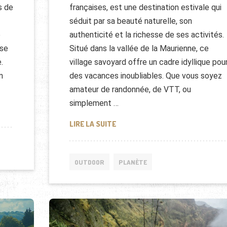
s de
françaises, est une destination estivale qui
séduit par sa beauté naturelle, son
e
authenticité et la richesse de ses activités.
use
Situé dans la vallée de la Maurienne, ce
.
village savoyard offre un cadre idyllique pou
n
des vacances inoubliables. Que vous soyez
amateur de randonnée, de VTT, ou
simplement …
ET CULTURE AU CŒUR DE L’HIMALAYA
SÉJOUR D’ÉTÉ À SAINT SORLIN D
LIRE LA SUITE
OUTDOOR
PLANÈTE