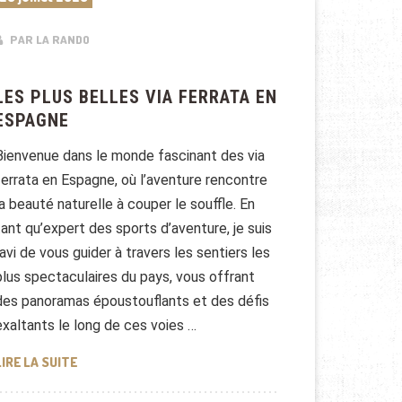
PAR LA RANDO
LES PLUS BELLES VIA FERRATA EN
ESPAGNE
Bienvenue dans le monde fascinant des via
ferrata en Espagne, où l’aventure rencontre
la beauté naturelle à couper le souffle. En
tant qu’expert des sports d’aventure, je suis
ravi de vous guider à travers les sentiers les
plus spectaculaires du pays, vous offrant
des panoramas époustouflants et des défis
exaltants le long de ces voies …
LES PLUS BELLES VIA FERRATA EN ESPAGNE
LIRE LA SUITE