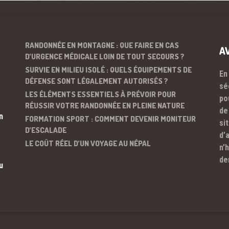
RANDONNÉE EN MONTAGNE : QUE FAIRE EN CAS
A
D’URGENCE MÉDICALE LOIN DE TOUT SECOURS ?
SURVIE EN MILIEU ISOLÉ : QUELS ÉQUIPEMENTS DE
En
DÉFENSE SONT LÉGALEMENT AUTORISÉS ?
sé
LES ÉLÉMENTS ESSENTIELS À PRÉVOIR POUR
po
RÉUSSIR VOTRE RANDONNÉE EN PLEINE NATURE
de
n
FORMATION SPORT : COMMENT DEVENIR MONITEUR
si
D’ESCALADE
d’
LE COÛT RÉEL D’UN VOYAGE AU NÉPAL
n’
de
u