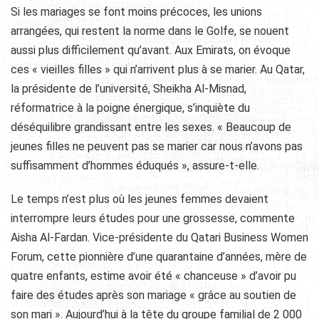
Si les mariages se font moins précoces, les unions
arrangées, qui restent la norme dans le Golfe, se nouent
aussi plus difficilement qu’avant. Aux Emirats, on évoque
ces « vieilles filles » qui n’arrivent plus à se marier. Au Qatar,
la présidente de l’université, Sheikha Al-Misnad,
réformatrice à la poigne énergique, s’inquiète du
déséquilibre grandissant entre les sexes. « Beaucoup de
jeunes filles ne peuvent pas se marier car nous n’avons pas
suffisamment d’hommes éduqués », assure-t-elle.
Le temps n’est plus où les jeunes femmes devaient
interrompre leurs études pour une grossesse, commente
Aisha Al-Fardan. Vice-présidente du Qatari Business Women
Forum, cette pionnière d’une quarantaine d’années, mère de
quatre enfants, estime avoir été « chanceuse » d’avoir pu
faire des études après son mariage « grâce au soutien de
son mari ». Aujourd’hui à la tête du groupe familial de 2 000