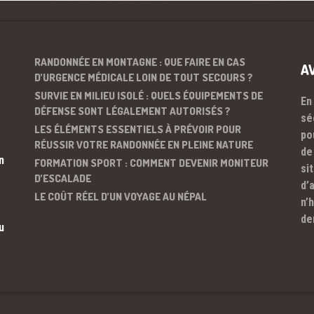
RANDONNÉE EN MONTAGNE : QUE FAIRE EN CAS
A
D’URGENCE MÉDICALE LOIN DE TOUT SECOURS ?
SURVIE EN MILIEU ISOLÉ : QUELS ÉQUIPEMENTS DE
En
DÉFENSE SONT LÉGALEMENT AUTORISÉS ?
sé
LES ÉLÉMENTS ESSENTIELS À PRÉVOIR POUR
po
RÉUSSIR VOTRE RANDONNÉE EN PLEINE NATURE
de
n
FORMATION SPORT : COMMENT DEVENIR MONITEUR
si
D’ESCALADE
d’
LE COÛT RÉEL D’UN VOYAGE AU NÉPAL
n’
de
u