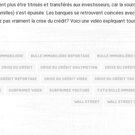
 plus être titrisés et transférés aux investisseurs, car la sour
amilles) s’est épuisée. Les banques se retrouvent coincées ave
pas vraiment la crise du crédit? Voici une vidéo expliquant tous
IMMOBILIERE
BULLE IMMOBILIÈRE REPORTAGE
BULLE IMMOBILIÈRE 
CRISE DU CRÉDIT
CRISE DU CRÉDIT DAILYMOTION
CRISE DU CRÉDI
 CRÉDIT REPORTAGE
CRISE DU CRÉDIT VIDEO
CRISE DU CRÉDIT YO
E
SUBPRIMES VIDEO
SUBPRIMES YOUTUBE
TUTO BULLE IMMOBI
WALL STREET
WALL STREET 