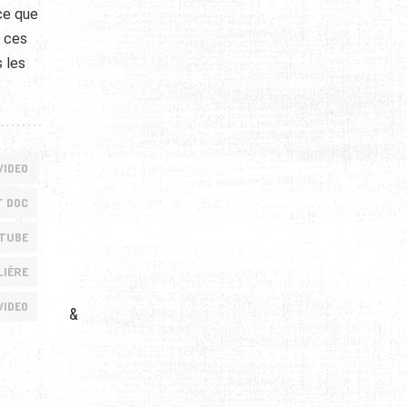
ce que
c ces
 les
VIDEO
T DOC
UTUBE
LIÈRE
VIDEO
&