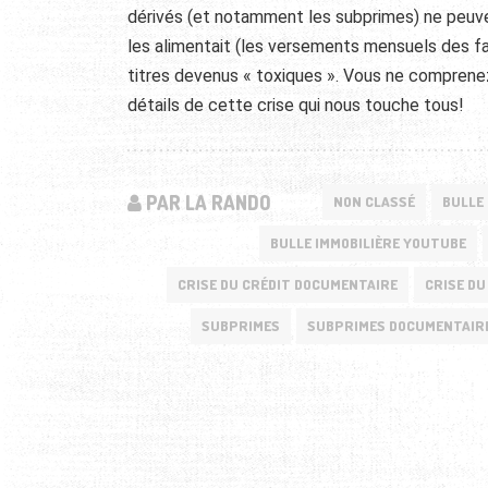
dérivés (et notamment les subprimes) ne peuvent
les alimentait (les versements mensuels des f
titres devenus « toxiques ». Vous ne comprenez 
détails de cette crise qui nous touche tous!
PAR LA RANDO
NON CLASSÉ
BULLE 
BULLE IMMOBILIÈRE YOUTUBE
CRISE DU CRÉDIT DOCUMENTAIRE
CRISE DU
SUBPRIMES
SUBPRIMES DOCUMENTAIR