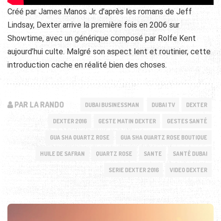
Créé par James Manos Jr. d’après les romans de Jeff
Lindsay, Dexter arrive la première fois en 2006 sur
Showtime, avec un générique composé par Rolfe Kent
aujourd’hui culte. Malgré son aspect lent et routinier, cette
introduction cache en réalité bien des choses.
PAR LA RANDO
DUBAI BUSINESSMAN
DUBAI TV
DEXTER
DEXTER 2016
GESTE MATIN DEXTER
GESTES SANTÉ
GUA SHA QUARTZ ROSE
GUA SHA QUARTZ ROSE BOUTIQUE
HUILE DE SAFRAN
QUARTZ ROSE
SANTE
SANTÉ DUBAI
SERIE DEXTER 2016
VIDEO DEXTER