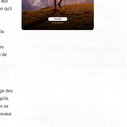
t aux
n qu’il
la
es
u de
age des
u’ils
on se
ravaux