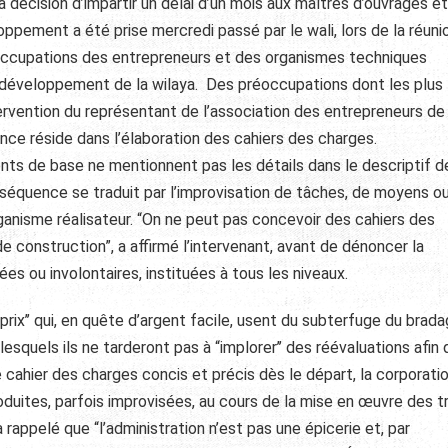
a décision d’impartir un délai d’un mois aux maîtres d’ouvrages e
ppement a été prise mercredi passé par le wali, lors de la réunio
éoccupations des entrepreneurs et des organismes techniques
développement de la wilaya. Des préoccupations dont les plus
ervention du représentant de l’association des entrepreneurs de 
lance réside dans l’élaboration des cahiers des charges.
nts de base ne mentionnent pas les détails dans le descriptif d
nséquence se traduit par l’improvisation de tâches, de moyens o
ganisme réalisateur. “On ne peut pas concevoir des cahiers des
e construction”, a affirmé l’intervenant, avant de dénoncer la
ées ou involontaires, instituées à tous les niveaux.
prix’’ qui, en quête d’argent facile, usent du subterfuge du brad
esquels ils ne tarderont pas à “implorer’’ des réévaluations afin q
e cahier des charges concis et précis dès le départ, la corporati
oduites, parfois improvisées, au cours de la mise en œuvre des t
 rappelé que “l’administration n’est pas une épicerie et, par