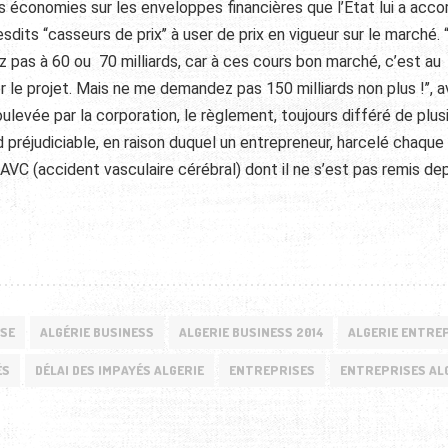
s économies sur les enveloppes financières que l’État lui a acc
esdits “casseurs de prix’’ à user de prix en vigueur sur le marché.
z pas à 60 ou 70 milliards, car à ces cours bon marché, c’est au
 le projet. Mais ne me demandez pas 150 milliards non plus !’’, av
levée par la corporation, le règlement, toujours différé de plus
 préjudiciable, en raison duquel un entrepreneur, harcelé chaque 
VC (accident vasculaire cérébral) dont il ne s’est pas remis de
SE
ALGÉRIE BUSINESS
ALGERIE BUSINESS 2014
ALGERIE ENTRE
ÉS
DÉLAI DES IMPAYÉS ALGERIE
ENTREPRISES
ENTREPRISES AL