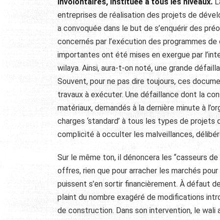
involontaires, instituée à tous les niveaux.
L
entreprises de réalisation des projets de dévelo
a convoquée dans le but de s’enquérir des pr
concernés par l’exécution des programmes de 
importantes ont été mises en exergue par l’int
wilaya. Ainsi, aura-t-on noté, une grande défail
Souvent, pour ne pas dire toujours, ces docume
travaux à exécuter. Une défaillance dont la co
matériaux, demandés à la dernière minute à l’or
charges ‘standard’ à tous les types de projets d
complicité à occulter les malveillances, délibér
Sur le même ton, il dénoncera les “casseurs de 
offres, rien que pour arracher les marchés pour l
puissent s’en sortir financièrement. À défaut d
plaint du nombre exagéré de modifications intr
de construction. Dans son intervention, le wali a