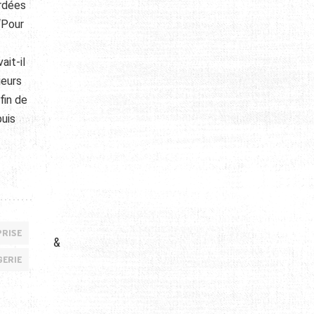
ordées
 “Pour
ait-il
ieurs
fin de
puis
PRISE
&
GERIE