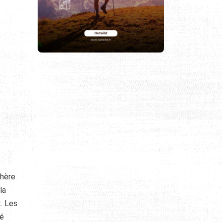
hère.
la
t. Les
té