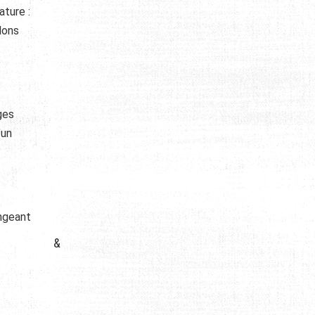
ature :
lons
ges
’un
angeant
&