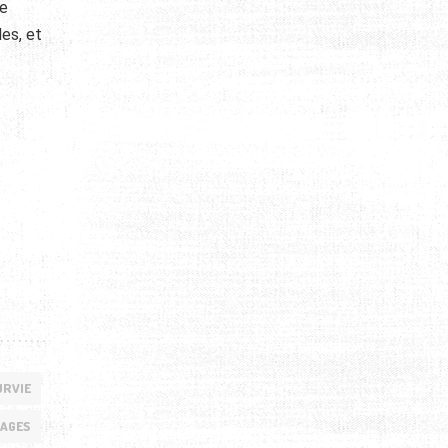
re
es, et
URVIE
AGES