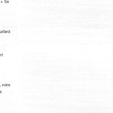
». Se
illard.
et
, voire
s.