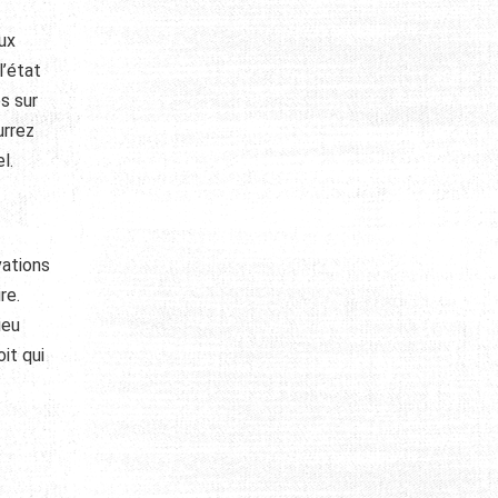
ux
l’état
s sur
urrez
l.
vations
re.
ieu
it qui