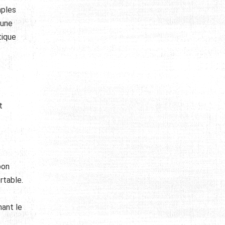
mples
’une
tique
t
bon
rtable.
nant le