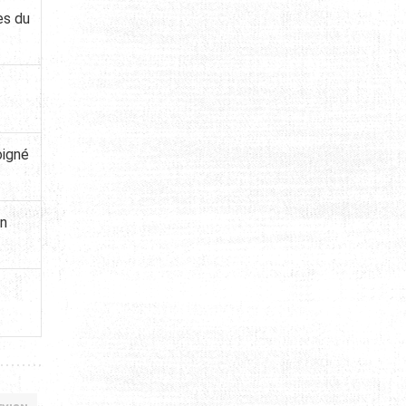
es du
oigné
en