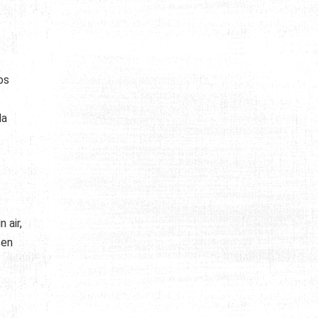
os
la
 air,
 en