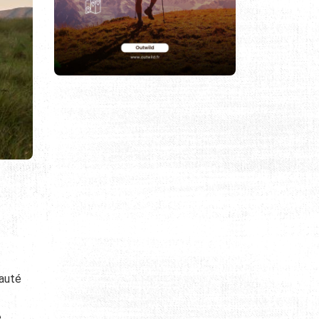
eauté
e