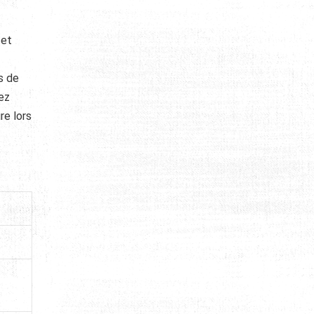
 et
s de
ez
re lors