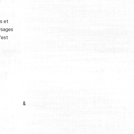
s et
aysages
’est
&