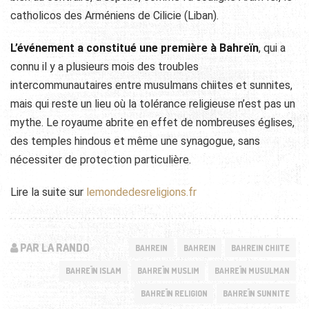
catholicos des Arméniens de Cilicie (Liban).
L’événement a constitué une première à Bahreïn
, qui a
connu il y a plusieurs mois des troubles
intercommunautaires entre musulmans chiites et sunnites,
mais qui reste un lieu où la tolérance religieuse n’est pas un
mythe. Le royaume abrite en effet de nombreuses églises,
des temples hindous et même une synagogue, sans
nécessiter de protection particulière.
Lire la suite sur
lemondedesreligions.fr
PAR LA RANDO
BAHREIN
BAHREIN
BAHREIN CHIITE
BAHREÏN ISLAM
BAHREÏN MUSLIM
BAHREÏN MUSULMAN
BAHREÏN RELIGION
BAHREÏN SUNNITE