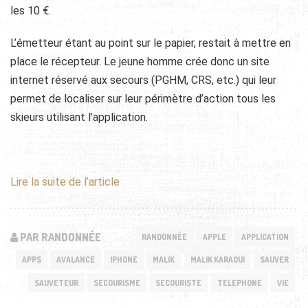
les 10 €.
L’émetteur étant au point sur le papier, restait à mettre en
place le récepteur. Le jeune homme crée donc un site
internet réservé aux secours (PGHM, CRS, etc.) qui leur
permet de localiser sur leur périmètre d’action tous les
skieurs utilisant l’application.
Lire la suite de l’article
PAR RANDONNÉE
RANDONNÉE
APPLE
APPLICATION
APPS
AVALANCE
IPHONE
MALIK
MALIK KARAOUI
SAUVER
SAUVETEUR
SECOURISME
SECOURISTE
TELEPHONE
VIE