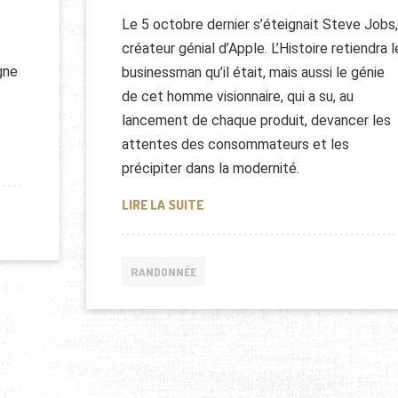
Le 5 octobre dernier s’éteignait Steve Jobs,
créateur génial d’Apple. L’Histoire retiendra l
gne
businessman qu’il était, mais aussi le génie
de cet homme visionnaire, qui a su, au
lancement de chaque produit, devancer les
attentes des consommateurs et les
UVENT ÊTRE SAUVÉS GRÀCE À LEUR TÉLÉPHONE
précipiter dans la modernité.
AVALANCE: L’IPHONE PEUT VOUS 
LIRE LA SUITE
RANDONNÉE