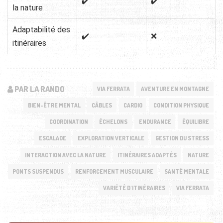
✔️
✔️
la nature
Adaptabilité des
✔️
❌
itinéraires
PAR LA RANDO
VIA FERRATA
AVENTURE EN MONTAGNE
BIEN-ÊTRE MENTAL
CÂBLES
CARDIO
CONDITION PHYSIQUE
COORDINATION
ÉCHELONS
ENDURANCE
ÉQUILIBRE
ESCALADE
EXPLORATION VERTICALE
GESTION DU STRESS
INTERACTION AVEC LA NATURE
ITINÉRAIRES ADAPTÉS
NATURE
PONTS SUSPENDUS
RENFORCEMENT MUSCULAIRE
SANTÉ MENTALE
VARIÉTÉ D'ITINÉRAIRES
VIA FERRATA