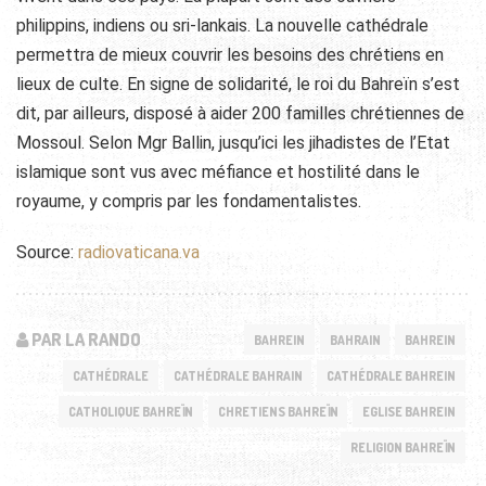
philippins, indiens ou sri-lankais. La nouvelle cathédrale
permettra de mieux couvrir les besoins des chrétiens en
lieux de culte. En signe de solidarité, le roi du Bahreïn s’est
dit, par ailleurs, disposé à aider 200 familles chrétiennes de
Mossoul. Selon Mgr Ballin, jusqu’ici les jihadistes de l’Etat
islamique sont vus avec méfiance et hostilité dans le
royaume, y compris par les fondamentalistes.
Source:
radiovaticana.va
PAR LA RANDO
BAHREIN
BAHRAIN
BAHREIN
CATHÉDRALE
CATHÉDRALE BAHRAIN
CATHÉDRALE BAHREIN
CATHOLIQUE BAHREÏN
CHRETIENS BAHREÏN
EGLISE BAHREIN
RELIGION BAHREÏN