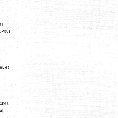
es
, vous
el, et
rchés
al.