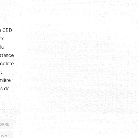
le CBD
its
la
bstance
 coloré
nt
mière
ts de
GARD
ISME