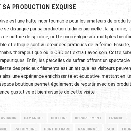
T SA PRODUCTION EXQUISE
olive est une halte incontournable pour les amateurs de produits
se distingue par sa production tridimensionnelle : la spiruline, 
s de culture de spiruline, cette micro-algue aux multiples bienfa
ble et éthique sont au cœur des pratiques de la ferme. Ensuite, 
nabis thérapeutique où le CBD est extrait avec soin. Cette su
rapeutiques. Enfin, les parcelles de safran offrent un spectacle
llette des précieux filaments est un art que les visiteurs peuve
e ainsi une expérience enrichissante et éducative, mettant en lu
 espace boutique permet également de repartir avec des produi
ience gustative et bienfaisante de cette visite.
AVIGNON
CAMARGUE
CULTURE
DÉPARTEMENT
FRANCE
ANIE
PATRIMOINE
PONT DU GARD
RANDONNÉE
SUD
TOUR