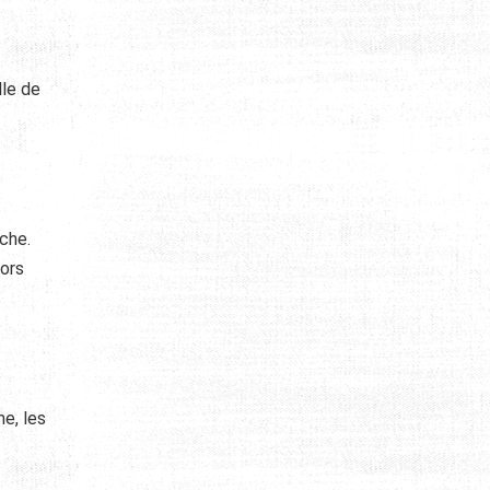
lle de
iche.
sors
e, les