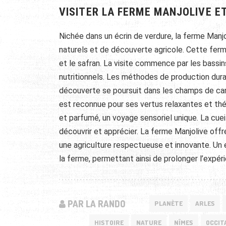
VISITER LA FERME MANJOLIVE E
Nichée dans un écrin de verdure, la ferme Manj
naturels et de découverte agricole. Cette ferme 
et le safran. La visite commence par les bassin
nutritionnels. Les méthodes de production dura
découverte se poursuit dans les champs de can
est reconnue pour ses vertus relaxantes et thé
et parfumé, un voyage sensoriel unique. La cuei
découvrir et apprécier. La ferme Manjolive offr
une agriculture respectueuse et innovante. Un
la ferme, permettant ainsi de prolonger l’expér
PAR LA RANDO
PLANÈTE
ARLES
HISTOIRE
NATURE
NÎMES
OCCIT