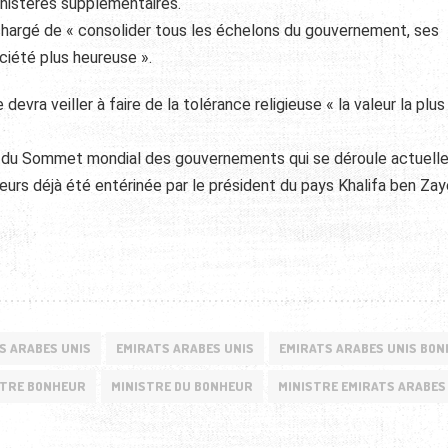
inistères supplémentaires.
hargé de « consolider tous les échelons du gouvernement, ses
ciété plus heureuse ».
 devra veiller à faire de la tolérance religieuse « la valeur la plus
ion du Sommet mondial des gouvernements qui se déroule actuel
leurs déjà été entérinée par le président du pays Khalifa ben Zay
S ARABES UNIS
EMIRATS ARABES UNIS
EMIRATS ARABES UNIS BO
STRE BONHEUR
MINISTRE DU BONHEUR
MINISTRE EMIRATS ARABES