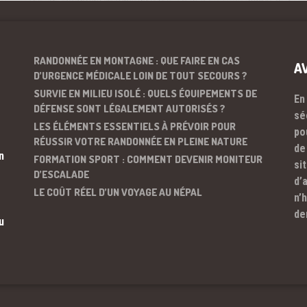
RANDONNÉE EN MONTAGNE : QUE FAIRE EN CAS
A
D’URGENCE MÉDICALE LOIN DE TOUT SECOURS ?
SURVIE EN MILIEU ISOLÉ : QUELS ÉQUIPEMENTS DE
En
DÉFENSE SONT LÉGALEMENT AUTORISÉS ?
sé
LES ÉLÉMENTS ESSENTIELS À PRÉVOIR POUR
po
RÉUSSIR VOTRE RANDONNÉE EN PLEINE NATURE
de
n
FORMATION SPORT : COMMENT DEVENIR MONITEUR
si
D’ESCALADE
d’
LE COÛT RÉEL D’UN VOYAGE AU NÉPAL
n’
de
u