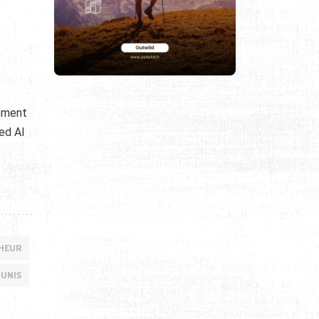
lement
ed Al
NHEUR
 UNIS