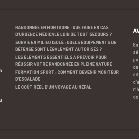
RANDONNÉE EN MONTAGNE : QUE FAIRE EN CAS
A
D’URGENCE MÉDICALE LOIN DE TOUT SECOURS ?
SURVIE EN MILIEU ISOLÉ : QUELS ÉQUIPEMENTS DE
En
DÉFENSE SONT LÉGALEMENT AUTORISÉS ?
sé
LES ÉLÉMENTS ESSENTIELS À PRÉVOIR POUR
po
RÉUSSIR VOTRE RANDONNÉE EN PLEINE NATURE
de
n
FORMATION SPORT : COMMENT DEVENIR MONITEUR
si
D’ESCALADE
d’
LE COÛT RÉEL D’UN VOYAGE AU NÉPAL
n’
de
u