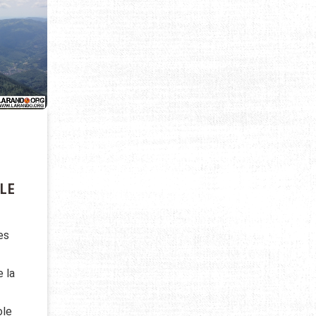
OLE
es
e la
ole