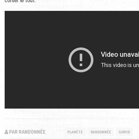
corser le tout.
PAR RANDONNÉE
PLANÈTE
RANDONNÉE
SURVIE