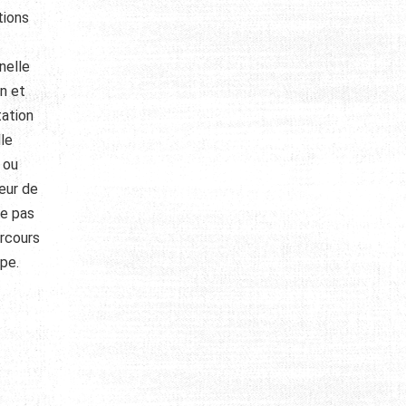
tions
nelle
en et
tation
lle
 ou
eur de
ne pas
arcours
pe.