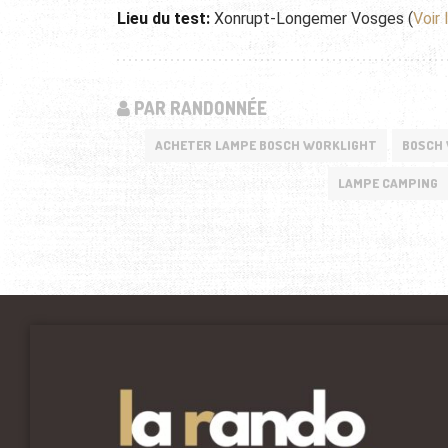
Lieu du test:
Xonrupt-Longemer Vosges (
Voir
PAR RANDONNÉE
ACHETER LAMPE BOSCH WORKLIGHT
BOSCH
LAMPE CAMPING