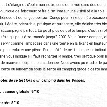
est d’élargir et d’optimiser notre sens de la vue dans des condi
 unique de faisceaux offre à l’utilisateur une visibilité à la fois
phérique et de longue portée. C
onçu pour la randonnée occasion
it. Légère, orientable, pratique et puissante, elle éclaire très bi
 accompagne partout. Le petit plus de cette lampe, c’est sa ro
 tête qui peut être tournée jusqu’à 200°. Vous l’aurez compris, e
 servir comme lampadaire dans une tente en la fixant en hauteur
 pour éclairer une pièce. Sur le côté de cette lampe, un indicat
rie vous indique s’il faut recharger la lampe, très pratique pour 
r de mauvaise surprise en randonnée. Nous avons pu étudier le p
a carte du lendemain sous la tente au camping grâce à cette lam
notes de ce test lors d’un camping dans les Vosges.
uissance globale: 9/10
ortée: 8/10