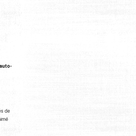
’auto-
és de
aimé