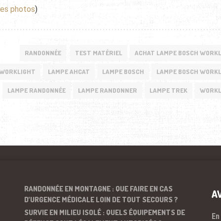
 les photos
)
RANDONNÉE
TEST MATÉRIEL
ACHAT LAMPE BOSCH WORK
 WORKLIGHT
LAMPE AHCAT
LAMPE BOSCH
LAMPE BOSCH WORK
LAMPE RANDONNÉE
LAMPE RANDONNER
LAMPE TREK
WORKL
RANDONNÉE EN MONTAGNE : QUE FAIRE EN CAS
A
D’URGENCE MÉDICALE LOIN DE TOUT SECOURS ?
SURVIE EN MILIEU ISOLÉ : QUELS ÉQUIPEMENTS DE
En