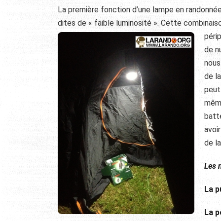
La première fonction d’une lampe en randonnée 
dites de « faible luminosité ». Cette combinaison
péri
de nu
nous
de la
peut
même
batte
avoi
de l
Les 
La p
La p