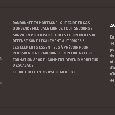
RANDONNÉE EN MONTAGNE : QUE FAIRE EN CAS
A
D’URGENCE MÉDICALE LOIN DE TOUT SECOURS ?
SURVIE EN MILIEU ISOLÉ : QUELS ÉQUIPEMENTS DE
En
DÉFENSE SONT LÉGALEMENT AUTORISÉS ?
sé
LES ÉLÉMENTS ESSENTIELS À PRÉVOIR POUR
po
RÉUSSIR VOTRE RANDONNÉE EN PLEINE NATURE
de
n
FORMATION SPORT : COMMENT DEVENIR MONITEUR
si
D’ESCALADE
d’
LE COÛT RÉEL D’UN VOYAGE AU NÉPAL
n’
de
u