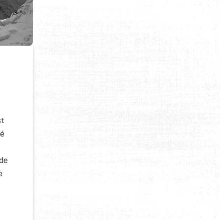
st
sé
 de
e