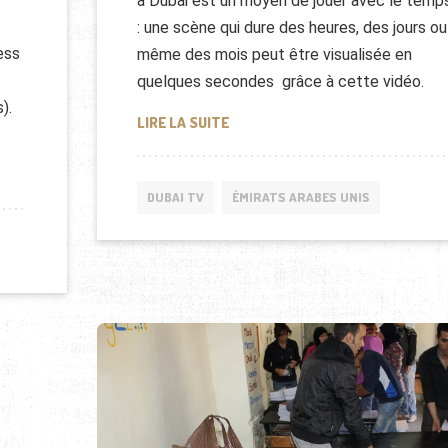
à Dubai est un moyen de jouer avec le temp
: une scène qui dure des heures, des jours ou
ess
même des mois peut être visualisée en
quelques secondes grâce à cette vidéo.
).
DUBAI TIME LAPSE
LIRE LA SUITE
-LAPSE
DUBAI TV
ÉMIRATS ARABES UNIS