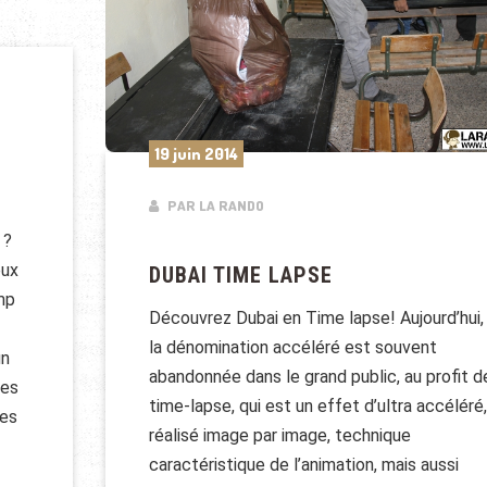
19 juin 2014
PAR LA RANDO
 ?
eux
DUBAI TIME LAPSE
amp
Découvrez Dubai en Time lapse! Aujourd’hui,
la dénomination accéléré est souvent
un
abandonnée dans le grand public, au profit d
les
time-lapse, qui est un effet d’ultra accéléré,
res
réalisé image par image, technique
caractéristique de l’animation, mais aussi