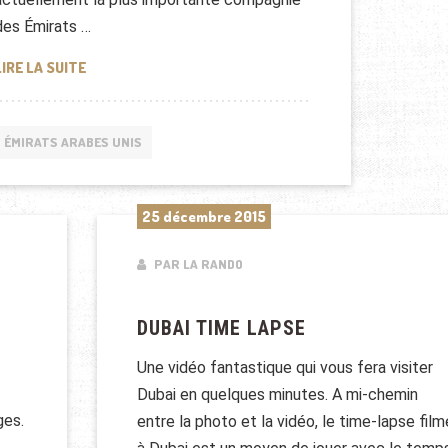
des Émirats …
TIME LAPSE EMIRATES DE L'AÉROPORT DE DUBAÏ
LIRE LA SUITE
ÉMIRATS ARABES UNIS
25 décembre 2015
PAR LA RANDO
DUBAI TIME LAPSE
Une vidéo fantastique qui vous fera visiter
Dubai en quelques minutes. A mi-chemin
ges.
entre la photo et la vidéo, le time-lapse film