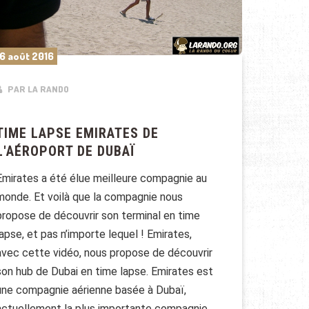
6 août 2016
PAR LA RANDO
TIME LAPSE EMIRATES DE
L'AÉROPORT DE DUBAÏ
Emirates a été élue meilleure compagnie au
monde. Et voilà que la compagnie nous
propose de découvrir son terminal en time
lapse, et pas n’importe lequel ! Emirates,
avec cette vidéo, nous propose de découvrir
son hub de Dubai en time lapse. Emirates est
une compagnie aérienne basée à Dubaï,
actuellement la plus importante compagnie