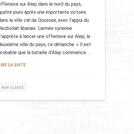
offensive sur Alep dans le nord du pays,
quatre jours après une importante victoire
dans la ville clé de Qousseir, avec l’appui du
Hezbollah libanais. L’armée syrienne
s’apprête à lancer une offensive sur Alep, la
deuxième ville du pays, ce dimanche. « Il est
probable que la bataille d’Alep commence …
SYRIE: LA BATAILLE D’ALEP
LIRE LA SUITE
NON CLASSÉ