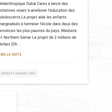
philanthropique Dubai Cares a lancé des
initiatives visant à améliorer l’éducation des
adolescents.Le projet aide les enfants
marginalisés à terminer l’école dans deux des
provinces les plus pauvres du pays, Masbate
et Northern Samar Le projet de 2 millions de
dollars (Dh …
DUBAI : HUMANITAIRE AUX PHILIPPINES
LIRE LA SUITE
EMIRATS ARABES UNIS