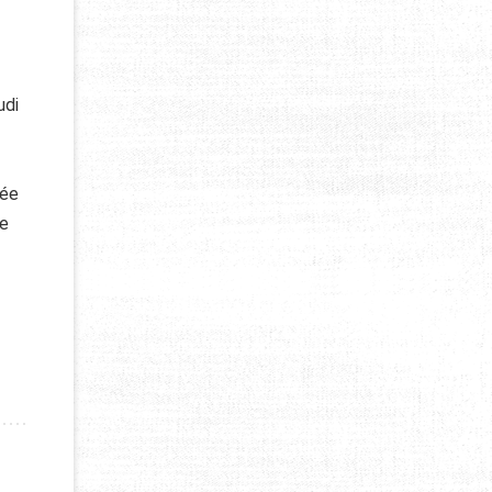
udi
sée
de
’INHUMATION A DÉBUTÉ