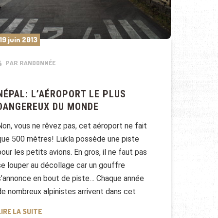
19 juin 2013
PAR RANDONNÉE
NÉPAL: L’AÉROPORT LE PLUS
DANGEREUX DU MONDE
Non, vous ne rêvez pas, cet aéroport ne fait
que 500 mètres! Lukla possède une piste
pour les petits avions. En gros, il ne faut pas
se louper au décollage car un gouffre
s’annonce en bout de piste… Chaque année
de nombreux alpinistes arrivent dans cet
NÉPAL: L’AÉROPORT LE PLUS DANGEREUX DU MONDE
LIRE LA SUITE