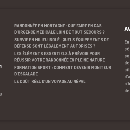
RANDONNÉE EN MONTAGNE : QUE FAIRE EN CAS
A
D’URGENCE MÉDICALE LOIN DE TOUT SECOURS ?
SURVIE EN MILIEU ISOLÉ : QUELS ÉQUIPEMENTS DE
En
DÉFENSE SONT LÉGALEMENT AUTORISÉS ?
sé
LES ÉLÉMENTS ESSENTIELS À PRÉVOIR POUR
po
RÉUSSIR VOTRE RANDONNÉE EN PLEINE NATURE
de
n
FORMATION SPORT : COMMENT DEVENIR MONITEUR
si
D’ESCALADE
d’
LE COÛT RÉEL D’UN VOYAGE AU NÉPAL
n’
de
u