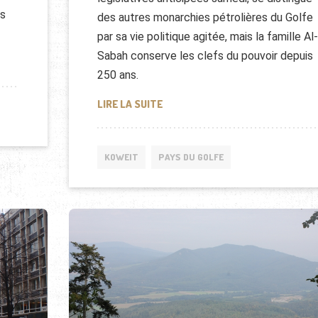
es
des autres monarchies pétrolières du Golfe
par sa vie politique agitée, mais la famille Al-
Sabah conserve les clefs du pouvoir depuis
OWEÏT ET L’IRAK
250 ans.
ELECTIONS AU KOWEÏT, QU'EN ES
LIRE LA SUITE
KOWEIT
PAYS DU GOLFE