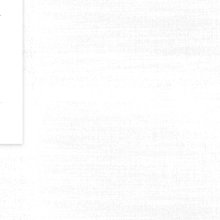
.
 VISA AU KOWEÏT