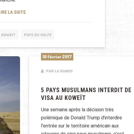
L’ÉMIR DU KOWEÏT À LA MAISON BLANCHE
LIRE LA SUITE
KOWEIT
PAYS DU GOLFE
10 février 2017
PAR LA RANDO
5 PAYS MUSULMANS INTERDIT DE
VISA AU KOWEÏT
Une semaine après la décision très
polémique de Donald Trump d’interdire
l’entrée sur le territoire américain aux
citoyens de cinq pays musulmans, c’est