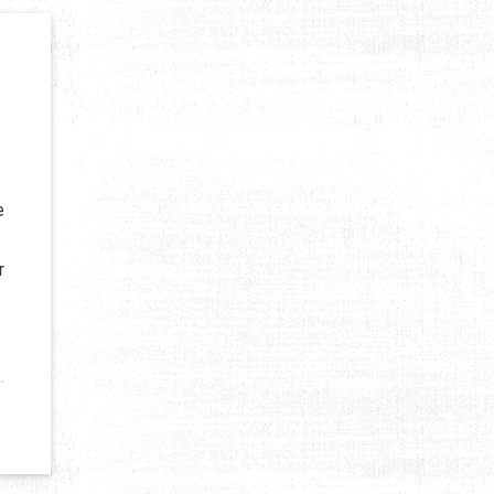
e
r
AIDE DU KOWEÏT