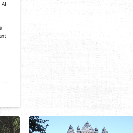
 Al-
u
lé
ant