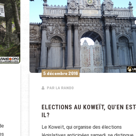
5 décembre 2016
PAR LA RANDO
ELECTIONS AU KOWEÏT, QU'EN EST
IL?
de
Le Koweït, qui organise des élections
es
législatives anticipées samedi, se distingue