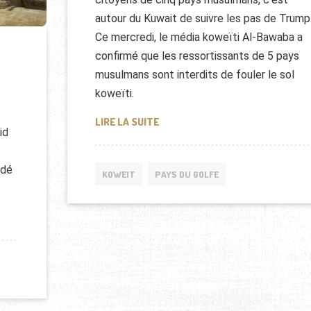
autour du Kuwait de suivre les pas de Trump
Ce mercredi, le média koweïti Al-Bawaba a
confirmé que les ressortissants de 5 pays
musulmans sont interdits de fouler le sol
koweïti.
5 PAYS MUSULMANS INTERDIT DE
LIRE LA SUITE
id
rdé
KOWEIT
PAYS DU GOLFE