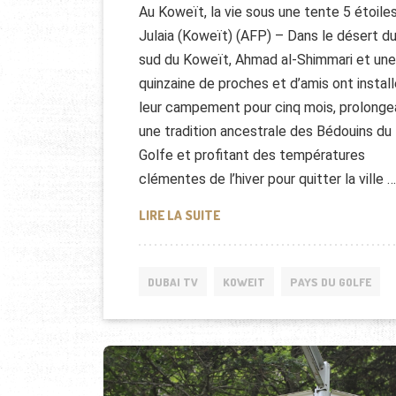
Au Koweït, la vie sous une tente 5 étoiles
Julaia (Koweït) (AFP) – Dans le désert d
sud du Koweït, Ahmad al-Shimmari et une
quinzaine de proches et d’amis ont instal
leur campement pour cinq mois, prolonge
une tradition ancestrale des Bédouins du
Golfe et profitant des températures
clémentes de l’hiver pour quitter la ville …
TENTE 5 ÉTOILES AU KOWEÏT
LIRE LA SUITE
DUBAI TV
KOWEIT
PAYS DU GOLFE