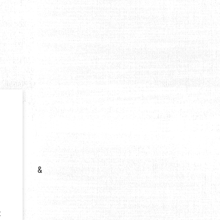
PLET]
&
t