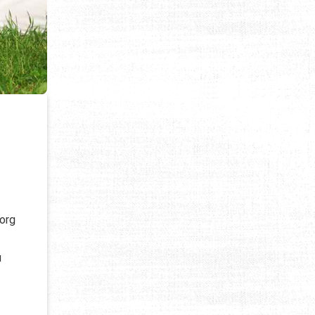
.org
u