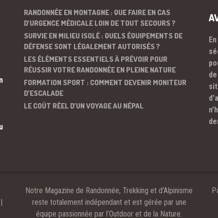
RANDONNÉE EN MONTAGNE : QUE FAIRE EN CAS
A
D’URGENCE MÉDICALE LOIN DE TOUT SECOURS ?
SURVIE EN MILIEU ISOLÉ : QUELS ÉQUIPEMENTS DE
En
DÉFENSE SONT LÉGALEMENT AUTORISÉS ?
sé
LES ÉLÉMENTS ESSENTIELS À PRÉVOIR POUR
po
RÉUSSIR VOTRE RANDONNÉE EN PLEINE NATURE
de
n
FORMATION SPORT : COMMENT DEVENIR MONITEUR
si
D’ESCALADE
d’
LE COÛT RÉEL D’UN VOYAGE AU NÉPAL
n’
de
u
Notre Magazine de Randonnée, Trekking et d'Alpinisme
Pa
|
reste totalement indépendant et est gérée par une
équipe passionnée par l’Outdoor et de la Nature.