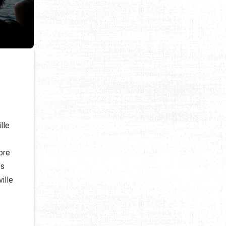
lle
bre
es
ille