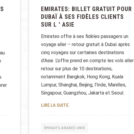
ES
EMIRATES: BILLET GRATUIT POUR
DUBAÏ À SES FIDÈLES CLIENTS
SUR L ‘ ASIE
Emirates offre à ses fidèles passagers un
voyage aller – retour gratuit à Dubaï après
cinq voyages sur certaines destinations
 au
d’Asie. L’offre prend en compte les vols aller
e
retour sur plus de 10 destinations,
notamment Bangkok, Hong Kong, Kuala
s
Lumpur, Shanghai, Beijing, l’Inde, Manilles,
orer
Singapour, Guangzhou, Jakarta et Seoul.
EMIRATES: BILLET GRATUIT POUR 
DES EMIRATS EST À HONG KONG
LIRE LA SUITE
ÉMIRATS ARABES UNIS