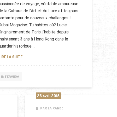
passionnée de voyage, véritable amoureuse
de la Culture, de l’Art et du Luxe et toujours
partante pour de nouveaux challenges !
Dubai Magazine: Tu habites où? Lucie:
Originairement de Paris, j’habite depuis
maintenant 3 ans à Hong Kong dans le
quartier historique …
LUCIE COQUEREAU, EXPATRIÉE À HONG KONG
LIRE LA SUITE
INTERVIEW
26 avril 2015
PAR LA RANDO