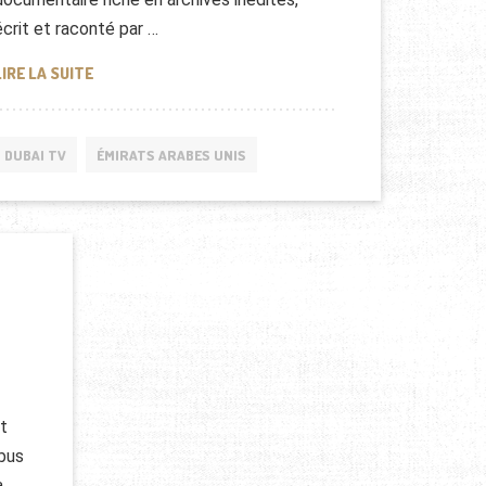
écrit et raconté par …
SHEIKH ZAYED, UNE LÉGENDE ARABE (DOCUMENTAIRE)
LIRE LA SUITE
DUBAI TV
ÉMIRATS ARABES UNIS
t
ibus
à