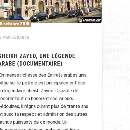
5 octobre 2016
PAR LA RANDO
SHEIKH ZAYED, UNE LÉGENDE
ARABE (DOCUMENTAIRE)
L’immense richesse des Émirats arabes unis,
bâtie sur le pétrole est principalement due
au légendaire cheikh Zayed. Capable de
fédérer tout en honorant ses valeurs
bédouines, il régna durant plus de trente ans
et suscita respect et admiration des autres
grands puissants de ce monde. Un
documentaire riche en archives inédites,