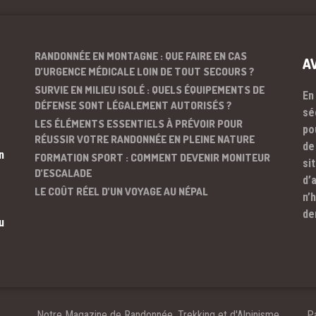
RANDONNÉE EN MONTAGNE : QUE FAIRE EN CAS
A
D’URGENCE MÉDICALE LOIN DE TOUT SECOURS ?
SURVIE EN MILIEU ISOLÉ : QUELS ÉQUIPEMENTS DE
En
DÉFENSE SONT LÉGALEMENT AUTORISÉS ?
sé
LES ÉLÉMENTS ESSENTIELS À PRÉVOIR POUR
po
RÉUSSIR VOTRE RANDONNÉE EN PLEINE NATURE
de
n
FORMATION SPORT : COMMENT DEVENIR MONITEUR
si
D’ESCALADE
d’
LE COÛT RÉEL D’UN VOYAGE AU NÉPAL
n’
de
u
Notre Magazine de Randonnée, Trekking et d'Alpinisme
Pa